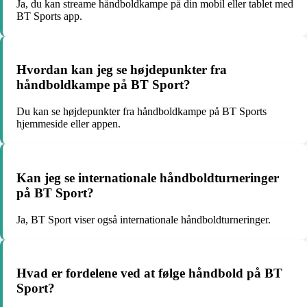
Ja, du kan streame håndboldkampe på din mobil eller tablet med
BT Sports app.
Hvordan kan jeg se højdepunkter fra
håndboldkampe på BT Sport?
Du kan se højdepunkter fra håndboldkampe på BT Sports
hjemmeside eller appen.
Kan jeg se internationale håndboldturneringer
på BT Sport?
Ja, BT Sport viser også internationale håndboldturneringer.
Hvad er fordelene ved at følge håndbold på BT
Sport?