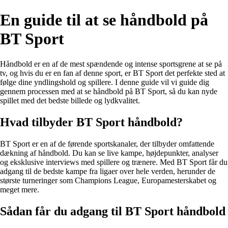
En guide til at se håndbold på
BT Sport
Håndbold er en af de mest spændende og intense sportsgrene at se på
tv, og hvis du er en fan af denne sport, er BT Sport det perfekte sted at
følge dine yndlingshold og spillere. I denne guide vil vi guide dig
gennem processen med at se håndbold på BT Sport, så du kan nyde
spillet med det bedste billede og lydkvalitet.
Hvad tilbyder BT Sport håndbold?
BT Sport er en af de førende sportskanaler, der tilbyder omfattende
dækning af håndbold. Du kan se live kampe, højdepunkter, analyser
og eksklusive interviews med spillere og trænere. Med BT Sport får du
adgang til de bedste kampe fra ligaer over hele verden, herunder de
største turneringer som Champions League, Europamesterskabet og
meget mere.
Sådan får du adgang til BT Sport håndbold