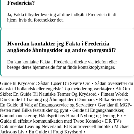
Fredericia?
Ja, Fakta tilbyder levering af dine indkøb i Fredericia til dit
hjem, hvis du foretrækker det.
Hvordan kontakter jeg Fakta i Fredericia
angående åbningstider og andre spørgsmål?
Du kan kontakte Fakta i Fredericia direkte via telefon eller
besøge deres hjemmeside for at finde kontaktoplysninger.
Guide til Krydsord: Sådan Løser Du Svære Ord
•
Sådan oversætter du
dansk til hollandsk eller engelsk: Top metoder og værktøjer
•
Alt Om
Skibe: En Guide Til Nautiske Termer Og Krydsord
•
Fitness World:
Din Guide til Træning og Åbningstider i Danmark
•
Bilka Servietter:
En Guide til Valg af Engangsservice og Servietter
•
Gør klar til MGP-
festen med Bilka festartikler og pynt
•
Guide til Engangshandsker,
Gummihandsker og Håndsprit hos Harald Nyborg og Jem og Fix
•
Guide til effektiv kommunikation med Twoo Kontakt
•
DR TVs
Dokumentar Leaving Neverland: Et Kontroversielt Indblik i Michael
Jacksons Liv
•
En Guide til Frugt Krydsord
•