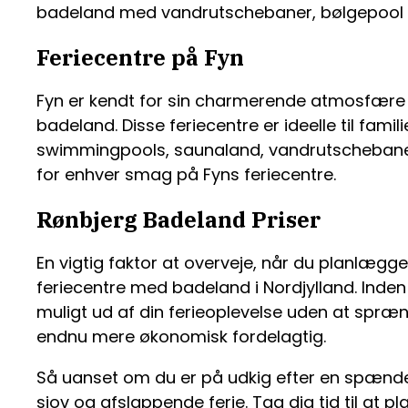
badeland med vandrutschebaner, bølgepool o
Feriecentre på Fyn
Fyn er kendt for sin charmerende atmosfære 
badeland. Disse feriecentre er ideelle til fam
swimmingpools, saunaland, vandrutschebaner 
for enhver smag på Fyns feriecentre.
Rønbjerg Badeland Priser
En vigtig faktor at overveje, når du planlægg
feriecentre med badeland i Nordjylland. Inden
muligt ud af din ferieoplevelse uden at spræ
endnu mere økonomisk fordelagtig.
Så uanset om du er på udkig efter en spændend
sjov og afslappende ferie. Tag dig tid til at p