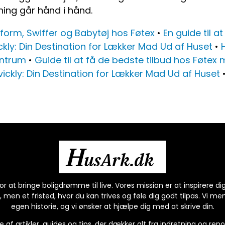
ning går hånd i hånd.
form, Swiffer og Babytøj hos Føtex
•
En guide til 
ckly: Din Destination for Lækker Mad Ud af Huset
•
entrum
•
Guide til at få de bedste tilbud hos Føtex
vickly: Din Destination for Lækker Mad Ud af Huset
H
usArk.dk
r at bringe boligdrømme til live. Vores mission er at inspirere dig
o, men et fristed, hvor du kan trives og føle dig godt tilpas. Vi me
egen historie, og vi ønsker at hjælpe dig med at skrive din.
te af artikler, guides og tips, der dækker alt fra indretning og re