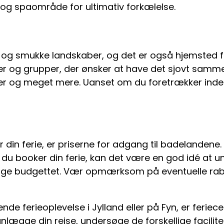
g spaområde for ultimativ forkælelse.
og smukke landskaber, og det er også hjemsted f
ilier og grupper, der ønsker at have det sjovt samme
og meget mere. Uanset om du foretrækker indendø
er din ferie, er priserne for adgang til badelanden
 du booker din ferie, kan det være en god idé at u
nge budgettet. Vær opmærksom på eventuelle rabatt
e ferieoplevelse i Jylland eller på Fyn, er ferie
lanlægge din rejse, undersøge de forskellige facili