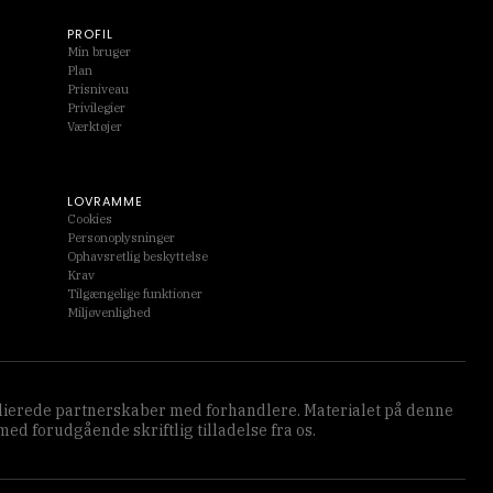
PROFIL
Min bruger
Plan
Prisniveau
Privilegier
Værktøjer
LOVRAMME
Cookies
Personoplysninger
Ophavsretlig beskyttelse
Krav
Tilgængelige funktioner
Miljøvenlighed
affilierede partnerskaber med forhandlere. Materialet på denne
d forudgående skriftlig tilladelse fra os.