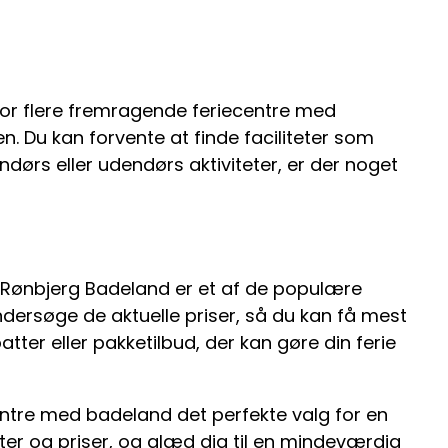
or flere fremragende feriecentre med
n. Du kan forvente at finde faciliteter som
rs eller udendørs aktiviteter, er der noget
e. Rønbjerg Badeland er et af de populære
ndersøge de aktuelle priser, så du kan få mest
er eller pakketilbud, der kan gøre din ferie
centre med badeland det perfekte valg for en
teter og priser, og glæd dig til en mindeværdig