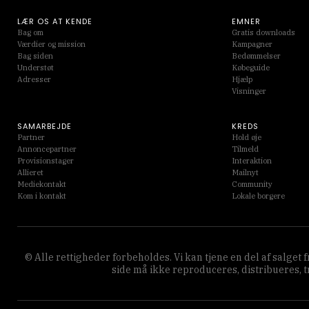
LÆR OS AT KENDE
EMNER
Bag om
Gratis downloads
Værdier og mission
Kampagner
Bag siden
Bedømmelser
Understøt
Købeguide
Adresser
Hjælp
Visninger
SAMARBEJDE
KREDS
Partner
Hold øje
Annoncepartner
Tilmeld
Provisionstager
Interaktion
Allieret
Mailnyt
Mediekontakt
Community
Kom i kontakt
Lokale borgere
© Alle rettigheder forbeholdes. Vi kan tjene en del af salget
side må ikke reproduceres, distribueres, 