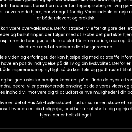
dets tendenser. Uanset om du er førstegangskøber, en ivrig gør-d
l dit nuværende hjem, har vi noget for dig. Vores indhold er nøje ud
er både relevant og praktisk.
 kan være overvældende. Derfor stræber vi efter at gøre det lett
er og beslutninger, der følger med at skabe det perfekte hjem.
spirerende tone gør, at du ikke blot får information, men også m
skridtene mod at realisere dine boligdrømme.
 dele viden og erfaringer, der kan hjælpe dig med at træffe inform
ave en positiv indflydelse på dit liv og din livskvalitet. Derfor er 
 både inspirerende og nyttigt, så du kan føle dig godt rustet til a
og boligentusiaster arbejder konstant på at finde de nyeste trend
endnu bedre. Vi er passionerede omkring at dele vores viden og er
es indhold vil motivere dig til at udforske nye muligheder i din bo
at blive en del af Hus Ark-fællesskabet. Lad os sammen skabe et ru
anset hvor du er i din boligrejse, er vi her for at støtte dig og h
hjem, der er helt dit eget.