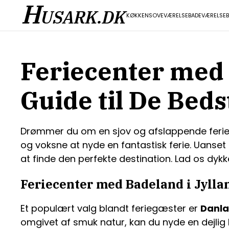
H
USARK.DK
KØKKEN
SOVEVÆRELSE
BADEVÆRELSE
Feriecenter med 
Guide til De Beds
Drømmer du om en sjov og afslappende ferie 
og voksne at nyde en fantastisk ferie. Uanset 
at finde den perfekte destination. Lad os dyk
Feriecenter med Badeland i Jylla
Et populært valg blandt feriegæster er
Danla
omgivet af smuk natur, kan du nyde en dejlig 