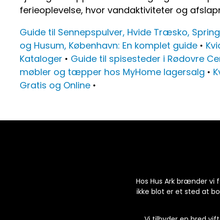
ferieoplevelse, hvor vandaktiviteter og afslap
Guide til Sennepspulver, Hvide Træsko, Spring
og Husum, København: En komplet guide
•
Kvi
Kataloger
•
Guide til spisesteder i Rødovre C
møbler og tæpper hos MyHome lagersalg
•
K
Gratis og Online
•
Hos Hus Ark brænder vi fo
ikke blot er et sted at b
Vi tilbyder en bred vif