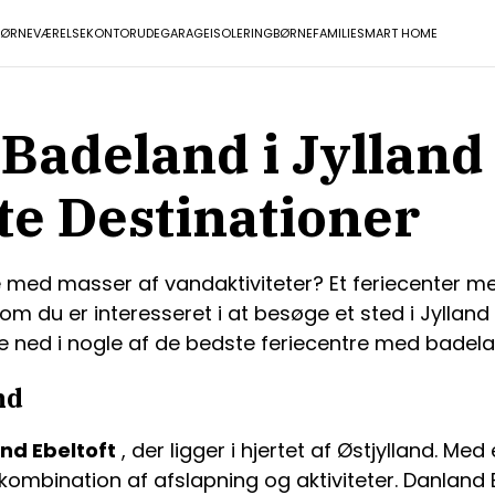
BØRNEVÆRELSE
KONTOR
UDE
GARAGE
ISOLERING
BØRNEFAMILIE
SMART HOME
Badeland i Jylland 
te Destinationer
med masser af vandaktiviteter? Et feriecenter me
om du er interesseret i at besøge et sted i Jylland 
ke ned i nogle af de bedste feriecentre med badelan
nd
nd Ebeltoft
, der ligger i hjertet af Østjylland. 
kombination af afslapning og aktiviteter. Danland