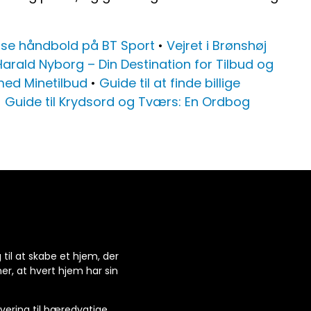
at se håndbold på BT Sport
•
Vejret i Brønshøj
Harald Nyborg – Din Destination for Tilbud og
 med Minetilbud
•
Guide til at finde billige
•
Guide til Krydsord og Tværs: En Ordbog
 til at skabe et hjem, der
ner, at hvert hjem har sin
novering til bæredygtige