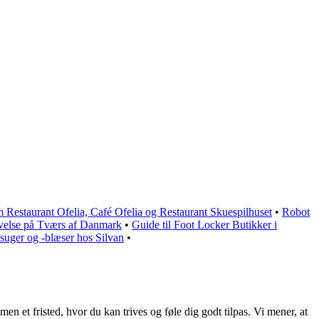
m Restaurant Ofelia, Café Ofelia og Restaurant Skuespilhuset
•
Robot
velse på Tværs af Danmark
•
Guide til Foot Locker Butikker i
vsuger og -blæser hos Silvan
•
men et fristed, hvor du kan trives og føle dig godt tilpas. Vi mener, at