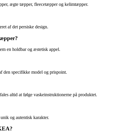
pper, ægte tæpper, fleecetæpper og kelimtæpper.
ret af det persiske design.
tæpper?
dem en holdbar og æstetisk appel.
f den specifikke model og prispoint.
es altid at følge vaskeinstruktionerne på produktet.
nik og autentisk karakter.
 IKEA?