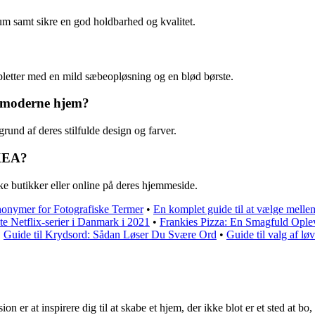
rum samt sikre en god holdbarhed og kvalitet.
pletter med en mild sæbeopløsning og en blød børste.
et moderne hjem?
und af deres stilfulde design og farver.
IKEA?
ke butikker eller online på deres hjemmeside.
nonymer for Fotografiske Termer
•
En komplet guide til at vælge melle
e Netflix-serier i Danmark i 2021
•
Frankies Pizza: En Smagfuld Ople
•
Guide til Krydsord: Sådan Løser Du Svære Ord
•
Guide til valg af lø
er at inspirere dig til at skabe et hjem, der ikke blot er et sted at bo, 