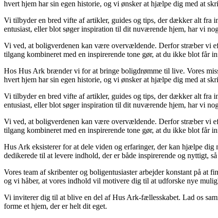
hvert hjem har sin egen historie, og vi ønsker at hjælpe dig med at skr
Vi tilbyder en bred vifte af artikler, guides og tips, der dækker alt f
entusiast, eller blot søger inspiration til dit nuværende hjem, har vi no
Vi ved, at boligverdenen kan være overvældende. Derfor stræber vi efte
tilgang kombineret med en inspirerende tone gør, at du ikke blot får i
Hos Hus Ark brænder vi for at bringe boligdrømme til live. Vores mission 
hvert hjem har sin egen historie, og vi ønsker at hjælpe dig med at skr
Vi tilbyder en bred vifte af artikler, guides og tips, der dækker alt f
entusiast, eller blot søger inspiration til dit nuværende hjem, har vi no
Vi ved, at boligverdenen kan være overvældende. Derfor stræber vi efte
tilgang kombineret med en inspirerende tone gør, at du ikke blot får i
Hus Ark eksisterer for at dele viden og erfaringer, der kan hjælpe dig m
dedikerede til at levere indhold, der er både inspirerende og nyttigt, så 
Vores team af skribenter og boligentusiaster arbejder konstant på at fi
og vi håber, at vores indhold vil motivere dig til at udforske nye mulig
Vi inviterer dig til at blive en del af Hus Ark-fællesskabet. Lad os sam
forme et hjem, der er helt dit eget.