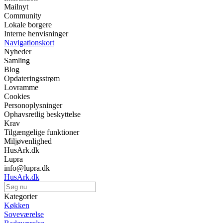
Mailnyt
Community
Lokale borgere
Interne henvisninger
Navigationskort
Nyheder
Samling
Blog
Opdateringsstrøm
Lovramme
Cookies
Personoplysninger
Ophavsretlig beskyttelse
Krav
Tilgængelige funktioner
Miljøvenlighed
HusArk.dk
Lupra
info@lupra.dk
HusArk.dk
Kategorier
Køkken
Soveværelse