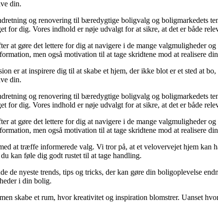
ive din.
ra indretning og renovering til bæredygtige boligvalg og boligmarkedets t
get for dig. Vores indhold er nøje udvalgt for at sikre, at det er både rele
r at gøre det lettere for dig at navigere i de mange valgmuligheder og 
nformation, men også motivation til at tage skridtene mod at realisere d
er at inspirere dig til at skabe et hjem, der ikke blot er et sted at bo, 
ive din.
ra indretning og renovering til bæredygtige boligvalg og boligmarkedets t
get for dig. Vores indhold er nøje udvalgt for at sikre, at det er både rele
r at gøre det lettere for dig at navigere i de mange valgmuligheder og 
nformation, men også motivation til at tage skridtene mod at realisere d
ed at træffe informerede valg. Vi tror på, at et velovervejet hjem kan hav
du kan føle dig godt rustet til at tage handling.
nde de nyeste trends, tips og tricks, der kan gøre din boligoplevelse en
heder i din bolig.
men skabe et rum, hvor kreativitet og inspiration blomstrer. Uanset hvor d