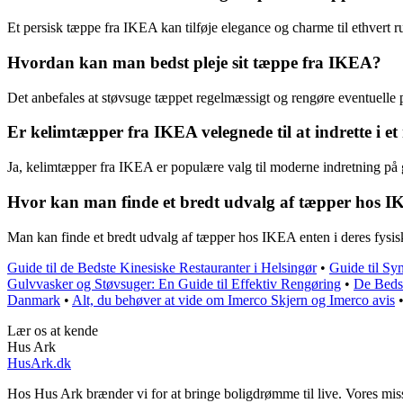
Et persisk tæppe fra IKEA kan tilføje elegance og charme til ethvert 
Hvordan kan man bedst pleje sit tæppe fra IKEA?
Det anbefales at støvsuge tæppet regelmæssigt og rengøre eventuelle 
Er kelimtæpper fra IKEA velegnede til at indrette i 
Ja, kelimtæpper fra IKEA er populære valg til moderne indretning på gr
Hvor kan man finde et bredt udvalg af tæpper hos 
Man kan finde et bredt udvalg af tæpper hos IKEA enten i deres fysis
Guide til de Bedste Kinesiske Restauranter i Helsingør
•
Guide til Sy
Gulvvasker og Støvsuger: En Guide til Effektiv Rengøring
•
De Bedst
Danmark
•
Alt, du behøver at vide om Imerco Skjern og Imerco avis
Lær os at kende
Hus Ark
HusArk.dk
Hos Hus Ark brænder vi for at bringe boligdrømme til live. Vores mission 