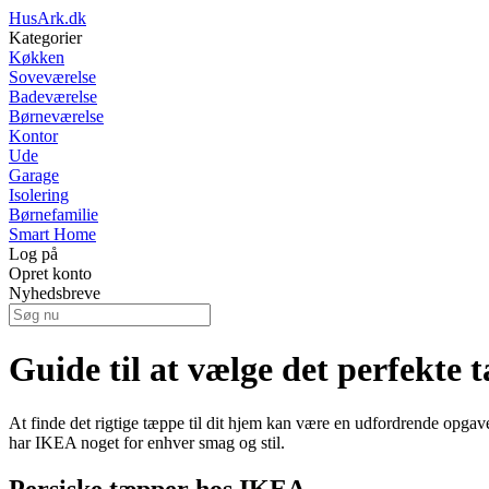
HusArk.dk
Kategorier
Køkken
Soveværelse
Badeværelse
Børneværelse
Kontor
Ude
Garage
Isolering
Børnefamilie
Smart Home
Log på
Opret konto
Nyhedsbreve
Guide til at vælge det perfekte
At finde det rigtige tæppe til dit hjem kan være en udfordrende opgave
har IKEA noget for enhver smag og stil.
Persiske tæpper hos IKEA