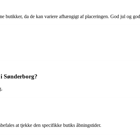
ukne butikker, da de kan variere afhængigt af placeringen. God jul og go
t i Sønderborg?
g.
anbefales at tjekke den specifikke butiks åbningstider.