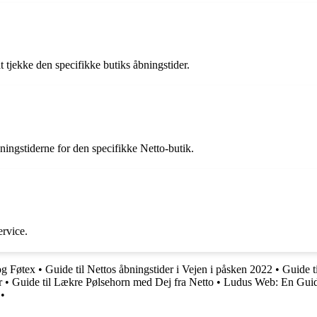
at tjekke den specifikke butiks åbningstider.
bningstiderne for den specifikke Netto-butik.
ervice.
og Føtex
•
Guide til Nettos åbningstider i Vejen i påsken 2022
•
Guide t
r
•
Guide til Lækre Pølsehorn med Dej fra Netto
•
Ludus Web: En Guid
•