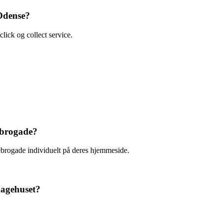
 Odense?
lick og collect service.
ebrogade?
ebrogade individuelt på deres hjemmeside.
kagehuset?