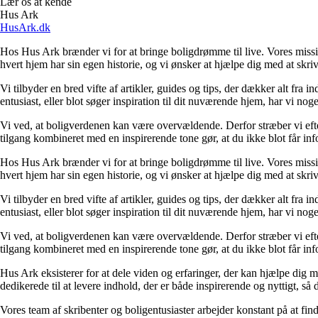
Lær os at kende
Hus Ark
HusArk.dk
Hos Hus Ark brænder vi for at bringe boligdrømme til live. Vores mission e
hvert hjem har sin egen historie, og vi ønsker at hjælpe dig med at skriv
Vi tilbyder en bred vifte af artikler, guides og tips, der dækker alt fr
entusiast, eller blot søger inspiration til dit nuværende hjem, har vi noge
Vi ved, at boligverdenen kan være overvældende. Derfor stræber vi efter
tilgang kombineret med en inspirerende tone gør, at du ikke blot får in
Hos Hus Ark brænder vi for at bringe boligdrømme til live. Vores mission e
hvert hjem har sin egen historie, og vi ønsker at hjælpe dig med at skriv
Vi tilbyder en bred vifte af artikler, guides og tips, der dækker alt fr
entusiast, eller blot søger inspiration til dit nuværende hjem, har vi noge
Vi ved, at boligverdenen kan være overvældende. Derfor stræber vi efter
tilgang kombineret med en inspirerende tone gør, at du ikke blot får in
Hus Ark eksisterer for at dele viden og erfaringer, der kan hjælpe dig me
dedikerede til at levere indhold, der er både inspirerende og nyttigt, så d
Vores team af skribenter og boligentusiaster arbejder konstant på at fin