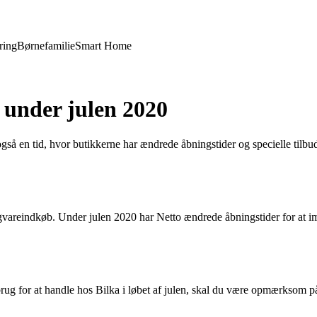
ring
Børnefamilie
Smart Home
 under julen 2020
også en tid, hvor butikkerne har ændrede åbningstider og specielle tilb
ligvareindkøb. Under julen 2020 har Netto ændrede åbningstider for at
r brug for at handle hos Bilka i løbet af julen, skal du være opmærksom 