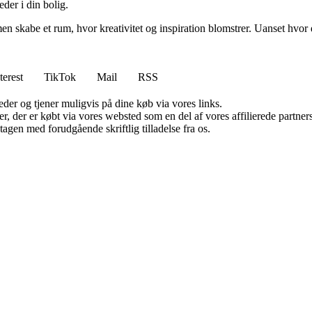
eder i din bolig.
en skabe et rum, hvor kreativitet og inspiration blomstrer. Uanset hvor du
terest
TikTok
Mail
RSS
er og tjener muligvis på dine køb via vores links.
ter, der er købt via vores websted som en del af vores affilierede partn
tagen med forudgående skriftlig tilladelse fra os.