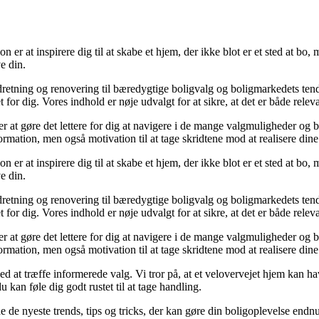
r at inspirere dig til at skabe et hjem, der ikke blot er et sted at bo, m
e din.
a indretning og renovering til bæredygtige boligvalg og boligmarkedets te
t for dig. Vores indhold er nøje udvalgt for at sikre, at det er både relev
 at gøre det lettere for dig at navigere i de mange valgmuligheder og b
formation, men også motivation til at tage skridtene mod at realisere di
r at inspirere dig til at skabe et hjem, der ikke blot er et sted at bo, m
e din.
a indretning og renovering til bæredygtige boligvalg og boligmarkedets te
t for dig. Vores indhold er nøje udvalgt for at sikre, at det er både relev
 at gøre det lettere for dig at navigere i de mange valgmuligheder og b
formation, men også motivation til at tage skridtene mod at realisere di
d at træffe informerede valg. Vi tror på, at et velovervejet hjem kan have
u kan føle dig godt rustet til at tage handling.
de de nyeste trends, tips og tricks, der kan gøre din boligoplevelse endn