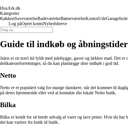
HusArk.dk
Kategorier
Køkken
Soveværelse
Badeværelse
Børneværelse
Kontor
Ude
Garage
Isole
Log på
Opret konto
Nyhedsbreve
Guide til indkøb og åbningstider
Julen er en travl tid fyldt med julehygge, gaver og lækker mad. Det er 
delikatesseforretninger, så du kan planlægge dine indkøb i god tid.
Netto
Netto er et populært valg for mange danskere, når det kommer til dag
på deres hjemmeside eller ved at kontakte din lokale Netto butik.
Bilka
Bilka er kendt for sit brede udvalg af varer og lave priser. Hvis du ha
det kan variere fra butik til butik.