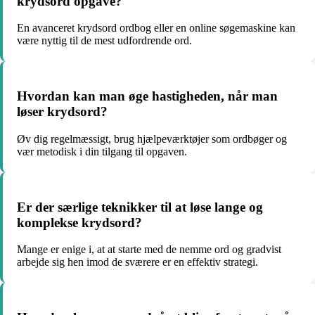
krydsord opgave?
En avanceret krydsord ordbog eller en online søgemaskine kan
være nyttig til de mest udfordrende ord.
Hvordan kan man øge hastigheden, når man
løser krydsord?
Øv dig regelmæssigt, brug hjælpeværktøjer som ordbøger og
vær metodisk i din tilgang til opgaven.
Er der særlige teknikker til at løse lange og
komplekse krydsord?
Mange er enige i, at at starte med de nemme ord og gradvist
arbejde sig hen imod de sværere er en effektiv strategi.