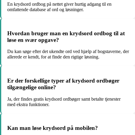
En krydsord ordbog på nettet giver hurtig adgang til en
omfattende database af ord og løsninger.
Hvordan bruger man en krydsord ordbog til at
løse en svær opgave?
Du kan søge efter det ukendte ord ved hjælp af bogstaverne, der
allerede er kendt, for at finde den rigtige løsning.
Er der forskellige typer af krydsord ordbøger
tilgængelige online?
Ja, der findes gratis krydsord ordbøger samt betalte tjenester
med ekstra funktioner.
Kan man løse krydsord på mobilen?