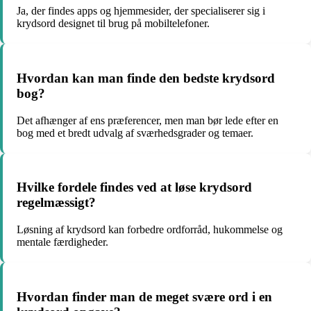
Ja, der findes apps og hjemmesider, der specialiserer sig i
krydsord designet til brug på mobiltelefoner.
Hvordan kan man finde den bedste krydsord
bog?
Det afhænger af ens præferencer, men man bør lede efter en
bog med et bredt udvalg af sværhedsgrader og temaer.
Hvilke fordele findes ved at løse krydsord
regelmæssigt?
Løsning af krydsord kan forbedre ordforråd, hukommelse og
mentale færdigheder.
Hvordan finder man de meget svære ord i en