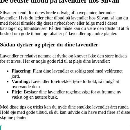
De bedste tilbud på lavendler hos Silvan
Silvan er kendt for deres brede udvalg af haveplanter, herunder
lavendler. Hvis du leder efter tilbud på lavendler hos Silvan, så kan du
med fordel tilmelde dig deres nyhedsbrev eller følge med i deres
kataloger og tilbudsaviser. På den måde kan du være den første til at få
besked om gode tilbud og rabatter på lavendler og andre planter.
Sådan dyrker og plejer du dine lavendler
Lavendler er relativt nemme at dyrke og kræver ikke den store indsats
for at trives. Her er nogle gode råd til at pleje dine lavendler:
Placering:
Plant dine lavendler et solrigt sted med veldrænet
jord.
Vanding:
Lavendler foretrækker tørre forhold, så undgå at
overvande dem.
Pleje:
Beskær dine lavendler regelmæssigt for at fremme ny
vækst og en tættere busk.
Med disse tips og tricks kan du nyde dine smukke lavendler året rundt.
Hold øje med gode tilbud, så du kan udvide din have med flere af disse
skønne planter.