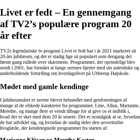
Livet er fedt – En gennemgang
af TV2’s populære program 20
år efter
TV2s legendariske tv-program Livet er fedt har i år 2021 markeret sit
20-års jubilæum, og det er stadig lige så populært som dengang det
første gang rullede over skærmene. Programmet, der oprindeligt blev
sendt i 2001, har formået at fange seernes hjerter med sin autentiske og
underholdende fortælling om hverdagslivet på Ubberup Højskole.
Mødet med gamle kendinge
I jubilæumsåret er seerne blevet behandlet med genforeningen af
mange af de elskede karakterer fra programmet. Line, Allan, Marianne,
Merethe, og mange flere er vendt tilbage for at give os et indblik i,
hvad der er sket med dem 20 år senere. Det er nostalgisk at se, hvordan
de har udviklet sig, og hvordan de stadig deler den uovertrufne
livsglæde, der kendetegnede programmet fra starten af.
Marianne Klüver og Merethe Kasten