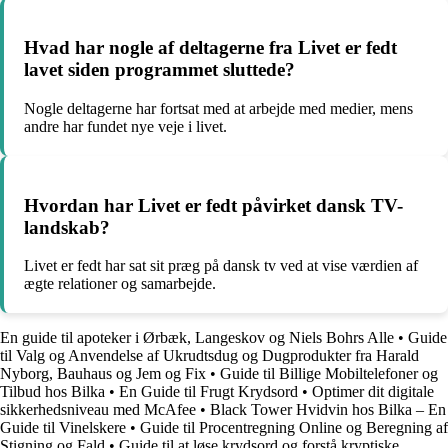
Hvad har nogle af deltagerne fra Livet er fedt
lavet siden programmet sluttede?
Nogle deltagerne har fortsat med at arbejde med medier, mens
andre har fundet nye veje i livet.
Hvordan har Livet er fedt påvirket dansk TV-
landskab?
Livet er fedt har sat sit præg på dansk tv ved at vise værdien af
ægte relationer og samarbejde.
En guide til apoteker i Ørbæk, Langeskov og Niels Bohrs Alle
•
Guide
til Valg og Anvendelse af Ukrudtsdug og Dugprodukter fra Harald
Nyborg, Bauhaus og Jem og Fix
•
Guide til Billige Mobiltelefoner og
Tilbud hos Bilka
•
En Guide til Frugt Krydsord
•
Optimer dit digitale
sikkerhedsniveau med McAfee
•
Black Tower Hvidvin hos Bilka – En
Guide til Vinelskere
•
Guide til Procentregning Online og Beregning af
Stigning og Fald
•
Guide til at løse krydsord og forstå kryptiske