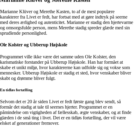
Marianne Klüver og Merethe Kasten, to af de mest populære
karakterer fra Livet er fedt, har fortsat med at gøre indtryk på seerne
med deres ærlighed og autenticitet. Marianne er stadig den hjertevarme
og omsorgsfulde person, mens Merethe stadig spreder glæde med sin
sprudlende personlighed.
Ole Kolster og Ubberup Højskole
Programmet ville ikke være det samme uden Ole Kolster, den
karismatiske forstander på Ubberup Højskole. Han har formået at
skabe et unikt miljø, hvor karaktererne kan udfolde sig og vokse som
mennesker. Ubberup Højskole er stadig et sted, hvor venskaber bliver
skabt og drømme bliver fulgt.
En tidløs fortælling
Selvom det er 20 år siden Livet er fedt første gang blev sendt, så
formår det stadig at tale til seernes hjerter. Programmet er en
påmindelse om vigtigheden af fællesskab, ægte venskaber, og at finde
glæden i de små ting i livet. Det er en tidløs fortælling, der vil være
elsket af generationer fremover.