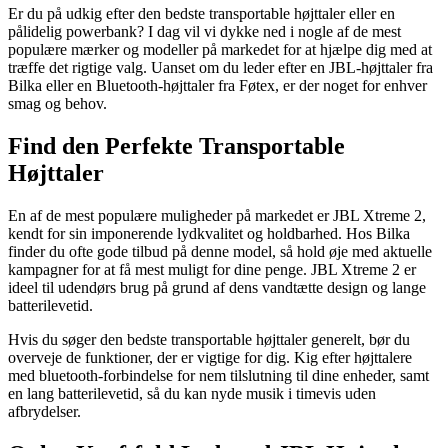
Er du på udkig efter den bedste transportable højttaler eller en
pålidelig powerbank? I dag vil vi dykke ned i nogle af de mest
populære mærker og modeller på markedet for at hjælpe dig med at
træffe det rigtige valg. Uanset om du leder efter en JBL-højttaler fra
Bilka eller en Bluetooth-højttaler fra Føtex, er der noget for enhver
smag og behov.
Find den Perfekte Transportable
Højttaler
En af de mest populære muligheder på markedet er JBL Xtreme 2,
kendt for sin imponerende lydkvalitet og holdbarhed. Hos Bilka
finder du ofte gode tilbud på denne model, så hold øje med aktuelle
kampagner for at få mest muligt for dine penge. JBL Xtreme 2 er
ideel til udendørs brug på grund af dens vandtætte design og lange
batterilevetid.
Hvis du søger den bedste transportable højttaler generelt, bør du
overveje de funktioner, der er vigtige for dig. Kig efter højttalere
med bluetooth-forbindelse for nem tilslutning til dine enheder, samt
en lang batterilevetid, så du kan nyde musik i timevis uden
afbrydelser.