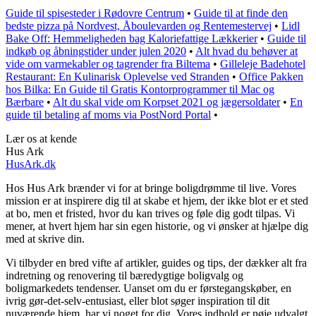
Guide til spisesteder i Rødovre Centrum
•
Guide til at finde den
bedste pizza på Nordvest, Åboulevarden og Rentemestervej
•
Lidl
Bake Off: Hemmeligheden bag Kaloriefattige Lækkerier
•
Guide til
indkøb og åbningstider under julen 2020
•
Alt hvad du behøver at
vide om varmekabler og tagrender fra Biltema
•
Gilleleje Badehotel
Restaurant: En Kulinarisk Oplevelse ved Stranden
•
Office Pakken
hos Bilka: En Guide til Gratis Kontorprogrammer til Mac og
Bærbare
•
Alt du skal vide om Korpset 2021 og jægersoldater
•
En
guide til betaling af moms via PostNord Portal
•
Lær os at kende
Hus Ark
HusArk.dk
Hos Hus Ark brænder vi for at bringe boligdrømme til live. Vores
mission er at inspirere dig til at skabe et hjem, der ikke blot er et sted
at bo, men et fristed, hvor du kan trives og føle dig godt tilpas. Vi
mener, at hvert hjem har sin egen historie, og vi ønsker at hjælpe dig
med at skrive din.
Vi tilbyder en bred vifte af artikler, guides og tips, der dækker alt fra
indretning og renovering til bæredygtige boligvalg og
boligmarkedets tendenser. Uanset om du er førstegangskøber, en
ivrig gør-det-selv-entusiast, eller blot søger inspiration til dit
nuværende hjem, har vi noget for dig. Vores indhold er nøje udvalgt