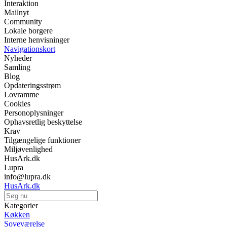
Interaktion
Mailnyt
Community
Lokale borgere
Interne henvisninger
Navigationskort
Nyheder
Samling
Blog
Opdateringsstrøm
Lovramme
Cookies
Personoplysninger
Ophavsretlig beskyttelse
Krav
Tilgængelige funktioner
Miljøvenlighed
HusArk.dk
Lupra
info@lupra.dk
HusArk.dk
Kategorier
Køkken
Soveværelse