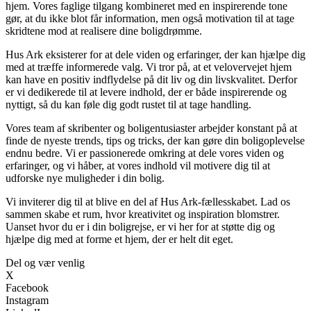
hjem. Vores faglige tilgang kombineret med en inspirerende tone
gør, at du ikke blot får information, men også motivation til at tage
skridtene mod at realisere dine boligdrømme.
Hus Ark eksisterer for at dele viden og erfaringer, der kan hjælpe dig
med at træffe informerede valg. Vi tror på, at et velovervejet hjem
kan have en positiv indflydelse på dit liv og din livskvalitet. Derfor
er vi dedikerede til at levere indhold, der er både inspirerende og
nyttigt, så du kan føle dig godt rustet til at tage handling.
Vores team af skribenter og boligentusiaster arbejder konstant på at
finde de nyeste trends, tips og tricks, der kan gøre din boligoplevelse
endnu bedre. Vi er passionerede omkring at dele vores viden og
erfaringer, og vi håber, at vores indhold vil motivere dig til at
udforske nye muligheder i din bolig.
Vi inviterer dig til at blive en del af Hus Ark-fællesskabet. Lad os
sammen skabe et rum, hvor kreativitet og inspiration blomstrer.
Uanset hvor du er i din boligrejse, er vi her for at støtte dig og
hjælpe dig med at forme et hjem, der er helt dit eget.
Del og vær venlig
X
Facebook
Instagram