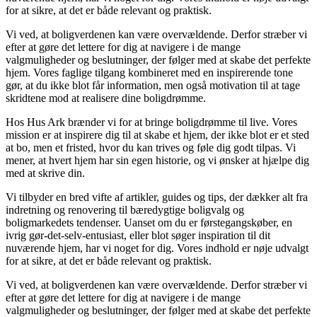
for at sikre, at det er både relevant og praktisk.
Vi ved, at boligverdenen kan være overvældende. Derfor stræber vi
efter at gøre det lettere for dig at navigere i de mange
valgmuligheder og beslutninger, der følger med at skabe det perfekte
hjem. Vores faglige tilgang kombineret med en inspirerende tone
gør, at du ikke blot får information, men også motivation til at tage
skridtene mod at realisere dine boligdrømme.
Hos Hus Ark brænder vi for at bringe boligdrømme til live. Vores
mission er at inspirere dig til at skabe et hjem, der ikke blot er et sted
at bo, men et fristed, hvor du kan trives og føle dig godt tilpas. Vi
mener, at hvert hjem har sin egen historie, og vi ønsker at hjælpe dig
med at skrive din.
Vi tilbyder en bred vifte af artikler, guides og tips, der dækker alt fra
indretning og renovering til bæredygtige boligvalg og
boligmarkedets tendenser. Uanset om du er førstegangskøber, en
ivrig gør-det-selv-entusiast, eller blot søger inspiration til dit
nuværende hjem, har vi noget for dig. Vores indhold er nøje udvalgt
for at sikre, at det er både relevant og praktisk.
Vi ved, at boligverdenen kan være overvældende. Derfor stræber vi
efter at gøre det lettere for dig at navigere i de mange
valgmuligheder og beslutninger, der følger med at skabe det perfekte