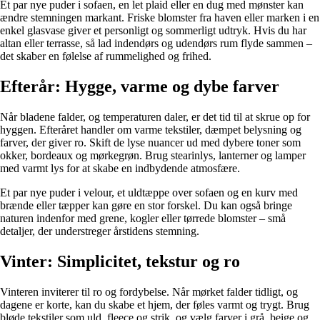
Et par nye puder i sofaen, en let plaid eller en dug med mønster kan
ændre stemningen markant. Friske blomster fra haven eller marken i en
enkel glasvase giver et personligt og sommerligt udtryk. Hvis du har
altan eller terrasse, så lad indendørs og udendørs rum flyde sammen –
det skaber en følelse af rummelighed og frihed.
Efterår: Hygge, varme og dybe farver
Når bladene falder, og temperaturen daler, er det tid til at skrue op for
hyggen. Efteråret handler om varme tekstiler, dæmpet belysning og
farver, der giver ro. Skift de lyse nuancer ud med dybere toner som
okker, bordeaux og mørkegrøn. Brug stearinlys, lanterner og lamper
med varmt lys for at skabe en indbydende atmosfære.
Et par nye puder i velour, et uldtæppe over sofaen og en kurv med
brænde eller tæpper kan gøre en stor forskel. Du kan også bringe
naturen indenfor med grene, kogler eller tørrede blomster – små
detaljer, der understreger årstidens stemning.
Vinter: Simplicitet, tekstur og ro
Vinteren inviterer til ro og fordybelse. Når mørket falder tidligt, og
dagene er korte, kan du skabe et hjem, der føles varmt og trygt. Brug
bløde tekstiler som uld, fleece og strik, og vælg farver i grå, beige og