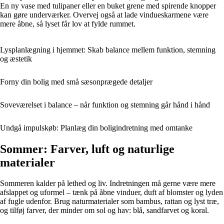
En ny vase med tulipaner eller en buket grene med spirende knopper
kan gøre underværker. Overvej også at lade vindueskarmene være
mere åbne, så lyset får lov at fylde rummet.
Lysplanlægning i hjemmet: Skab balance mellem funktion, stemning
og æstetik
Forny din bolig med små sæsonprægede detaljer
Soveværelset i balance – når funktion og stemning går hånd i hånd
Undgå impulskøb: Planlæg din boligindretning med omtanke
Sommer: Farver, luft og naturlige
materialer
Sommeren kalder på lethed og liv. Indretningen må gerne være mere
afslappet og uformel – tænk på åbne vinduer, duft af blomster og lyden
af fugle udenfor. Brug naturmaterialer som bambus, rattan og lyst træ,
og tilføj farver, der minder om sol og hav: blå, sandfarvet og koral.