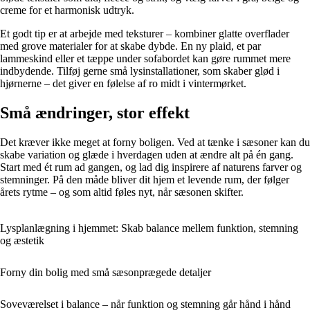
creme for et harmonisk udtryk.
Et godt tip er at arbejde med teksturer – kombiner glatte overflader
med grove materialer for at skabe dybde. En ny plaid, et par
lammeskind eller et tæppe under sofabordet kan gøre rummet mere
indbydende. Tilføj gerne små lysinstallationer, som skaber glød i
hjørnerne – det giver en følelse af ro midt i vintermørket.
Små ændringer, stor effekt
Det kræver ikke meget at forny boligen. Ved at tænke i sæsoner kan du
skabe variation og glæde i hverdagen uden at ændre alt på én gang.
Start med ét rum ad gangen, og lad dig inspirere af naturens farver og
stemninger. På den måde bliver dit hjem et levende rum, der følger
årets rytme – og som altid føles nyt, når sæsonen skifter.
Lysplanlægning i hjemmet: Skab balance mellem funktion, stemning
og æstetik
Forny din bolig med små sæsonprægede detaljer
Soveværelset i balance – når funktion og stemning går hånd i hånd