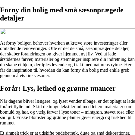
Forny din bolig med små sæsonprægede
detaljer
At forny boligen behøver hverken at kræve store investeringer eller
omfattende renoveringer. Ofte er det de små, sæsonprægede detaljer,
der skaber forandringen og giver hjemmet nyt liv. Ved at lade
årstidernes farver, materialer og stemninger inspirere din indretning kan
du skabe et hjem, der føles levende og i takt med naturens rytme. Her
får du inspiration til, hvordan du kan forny din bolig med enkle greb
gennem årets fire sæsoner.
Forår: Lys, lethed og grønne nuancer
Når dagene bliver længere, og lyset vender tilbage, er det oplagt at lade
foråret flytte ind. Skift de tunge tekstiler ud med lettere materialer som
bomuld og hør, og vælg farver i lyse toner – mintgrøn, støvet rosa eller
sart gul. Friske blomster og grønne planter giver energi og friskhed til
rummet.
Et simpelt trick er at udskifte pudebetræk, duge og små dekorationer.