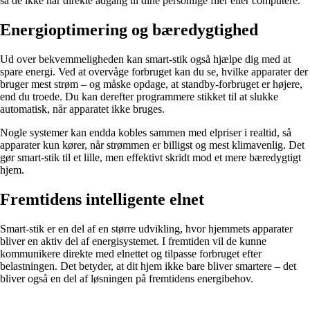
så de ikke har direkte adgang til dine personlige filer eller computere.
Energioptimering og bæredygtighed
Ud over bekvemmeligheden kan smart-stik også hjælpe dig med at
spare energi. Ved at overvåge forbruget kan du se, hvilke apparater der
bruger mest strøm – og måske opdage, at standby-forbruget er højere,
end du troede. Du kan derefter programmere stikket til at slukke
automatisk, når apparatet ikke bruges.
Nogle systemer kan endda kobles sammen med elpriser i realtid, så
apparater kun kører, når strømmen er billigst og mest klimavenlig. Det
gør smart-stik til et lille, men effektivt skridt mod et mere bæredygtigt
hjem.
Fremtidens intelligente elnet
Smart-stik er en del af en større udvikling, hvor hjemmets apparater
bliver en aktiv del af energisystemet. I fremtiden vil de kunne
kommunikere direkte med elnettet og tilpasse forbruget efter
belastningen. Det betyder, at dit hjem ikke bare bliver smartere – det
bliver også en del af løsningen på fremtidens energibehov.