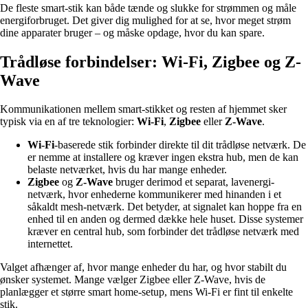
De fleste smart-stik kan både tænde og slukke for strømmen og måle
energiforbruget. Det giver dig mulighed for at se, hvor meget strøm
dine apparater bruger – og måske opdage, hvor du kan spare.
Trådløse forbindelser: Wi-Fi, Zigbee og Z-
Wave
Kommunikationen mellem smart-stikket og resten af hjemmet sker
typisk via en af tre teknologier:
Wi-Fi
,
Zigbee
eller
Z-Wave
.
Wi-Fi
-baserede stik forbinder direkte til dit trådløse netværk. De
er nemme at installere og kræver ingen ekstra hub, men de kan
belaste netværket, hvis du har mange enheder.
Zigbee
og
Z-Wave
bruger derimod et separat, lavenergi-
netværk, hvor enhederne kommunikerer med hinanden i et
såkaldt mesh-netværk. Det betyder, at signalet kan hoppe fra en
enhed til en anden og dermed dække hele huset. Disse systemer
kræver en central hub, som forbinder det trådløse netværk med
internettet.
Valget afhænger af, hvor mange enheder du har, og hvor stabilt du
ønsker systemet. Mange vælger Zigbee eller Z-Wave, hvis de
planlægger et større smart home-setup, mens Wi-Fi er fint til enkelte
stik.