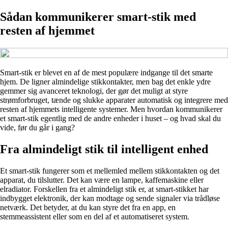
Sådan kommunikerer smart-stik med
resten af hjemmet
Smart-stik er blevet en af de mest populære indgange til det smarte
hjem. De ligner almindelige stikkontakter, men bag det enkle ydre
gemmer sig avanceret teknologi, der gør det muligt at styre
strømforbruget, tænde og slukke apparater automatisk og integrere med
resten af hjemmets intelligente systemer. Men hvordan kommunikerer
et smart-stik egentlig med de andre enheder i huset – og hvad skal du
vide, før du går i gang?
Fra almindeligt stik til intelligent enhed
Et smart-stik fungerer som et mellemled mellem stikkontakten og det
apparat, du tilslutter. Det kan være en lampe, kaffemaskine eller
elradiator. Forskellen fra et almindeligt stik er, at smart-stikket har
indbygget elektronik, der kan modtage og sende signaler via trådløse
netværk. Det betyder, at du kan styre det fra en app, en
stemmeassistent eller som en del af et automatiseret system.