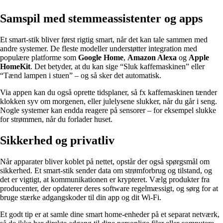
Samspil med stemmeassistenter og apps
Et smart-stik bliver først rigtig smart, når det kan tale sammen med
andre systemer. De fleste modeller understøtter integration med
populære platforme som
Google Home
,
Amazon Alexa
og
Apple
HomeKit
. Det betyder, at du kan sige “Sluk kaffemaskinen” eller
“Tænd lampen i stuen” – og så sker det automatisk.
Via appen kan du også oprette tidsplaner, så fx kaffemaskinen tænder
klokken syv om morgenen, eller julelysene slukker, når du går i seng.
Nogle systemer kan endda reagere på sensorer – for eksempel slukke
for strømmen, når du forlader huset.
Sikkerhed og privatliv
Når apparater bliver koblet på nettet, opstår der også spørgsmål om
sikkerhed. Et smart-stik sender data om strømforbrug og tilstand, og
det er vigtigt, at kommunikationen er krypteret. Vælg produkter fra
producenter, der opdaterer deres software regelmæssigt, og sørg for at
bruge stærke adgangskoder til din app og dit Wi-Fi.
Et godt tip er at samle dine smart home-enheder på et separat netværk,