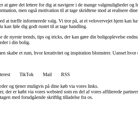
 at gøre det lettere for dig at navigere i de mange valgmuligheder og b
formation, men også motivation til at tage skridtene mod at realisere di
d at træffe informerede valg. Vi tror på, at et velovervejet hjem kan have
u kan føle dig godt rustet til at tage handling.
de de nyeste trends, tips og tricks, der kan gøre din boligoplevelse endn
eder i din bolig.
en skabe et rum, hvor kreativitet og inspiration blomstrer. Uanset hvor du
terest
TikTok
Mail
RSS
er og tjener muligvis på dine køb via vores links.
ter, der er købt via vores websted som en del af vores affilierede partn
tagen med forudgående skriftlig tilladelse fra os.