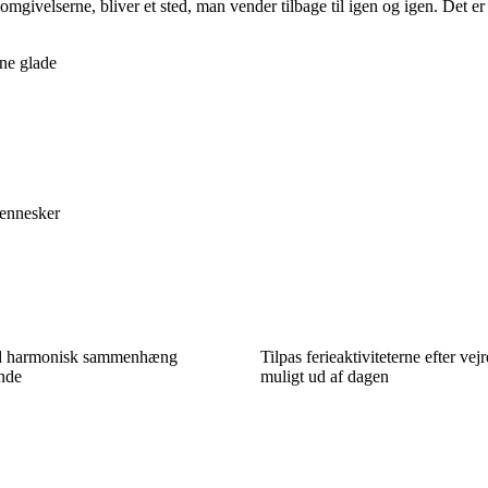
mgivelserne, bliver et sted, man vender tilbage til igen og igen. Det er
sne glade
mennesker
 harmonisk sammenhæng
Tilpas ferieaktiviteterne efter vej
nde
muligt ud af dagen