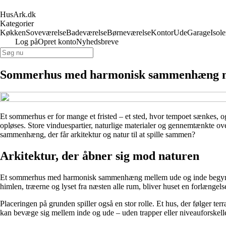
HusArk.dk
Kategorier
Køkken
Soveværelse
Badeværelse
Børneværelse
Kontor
Ude
Garage
Isole
Log på
Opret konto
Nyhedsbreve
Sommerhus med harmonisk sammenhæng me
Et sommerhus er for mange et fristed – et sted, hvor tempoet sænkes, o
opløses. Store vinduespartier, naturlige materialer og gennemtænkte 
sammenhæng, der får arkitektur og natur til at spille sammen?
Arkitektur, der åbner sig mod naturen
Et sommerhus med harmonisk sammenhæng mellem ude og inde begynder me
himlen, træerne og lyset fra næsten alle rum, bliver huset en forlængels
Placeringen på grunden spiller også en stor rolle. Et hus, der følger t
kan bevæge sig mellem inde og ude – uden trapper eller niveauforskelle