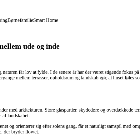
ring
Børnefamilie
Smart Home
llem ude og inde
g naturen får lov at fylde. I de senere år har der været stigende foku
overgange mellem terrasser, opholdsrum og landskab gør, at huset føle
d arkitekturen. Store glaspartier, skydedøre og overdækkede terrasse
e af landskabet.
errænet og orienterer sig efter solens gang, får et naturligt samspil me
, der bryder flowet.