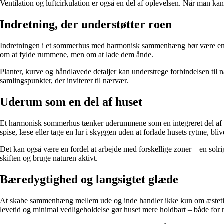
Ventilation og luftcirkulation er også en del af oplevelsen. Når man ka
Indretning, der understøtter roen
Indretningen i et sommerhus med harmonisk sammenhæng bør være enkel 
om at fylde rummene, men om at lade dem ånde.
Planter, kurve og håndlavede detaljer kan understrege forbindelsen til
samlingspunkter, der inviterer til nærvær.
Uderum som en del af huset
Et harmonisk sommerhus tænker uderummene som en integreret del af bo
spise, læse eller tage en lur i skyggen uden at forlade husets rytme, b
Det kan også være en fordel at arbejde med forskellige zoner – en sol
skiften og bruge naturen aktivt.
Bæredygtighed og langsigtet glæde
At skabe sammenhæng mellem ude og inde handler ikke kun om æstetik, 
levetid og minimal vedligeholdelse gør huset mere holdbart – både for m