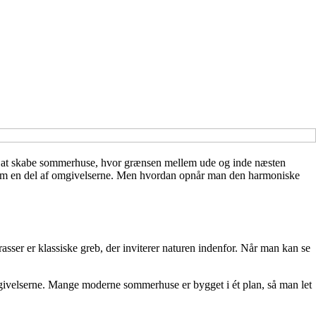
s på at skabe sommerhuse, hvor grænsen mellem ude og inde næsten
s som en del af omgivelserne. Men hvordan opnår man den harmoniske
r er klassiske greb, der inviterer naturen indenfor. Når man kan se
d omgivelserne. Mange moderne sommerhuse er bygget i ét plan, så man let