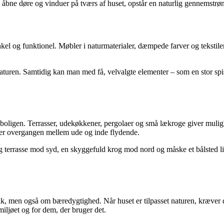
n åbne døre og vinduer på tværs af huset, opstår en naturlig gennemstrøm
og funktionel. Møbler i naturmaterialer, dæmpede farver og tekstiler 
 naturen. Samtidig kan man med få, velvalgte elementer – som en stor sp
ligen. Terrasser, udekøkkener, pergolaer og små lækroge giver muligh
liver overgangen mellem ude og inde flydende.
rig terrasse mod syd, en skyggefuld krog mod nord og måske et bålsted 
men også om bæredygtighed. Når huset er tilpasset naturen, kræver de
iljøet og for dem, der bruger det.