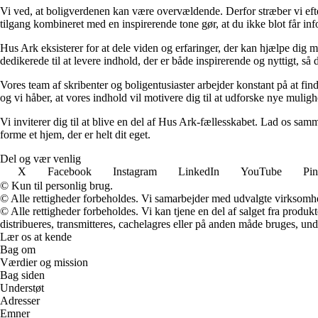
Vi ved, at boligverdenen kan være overvældende. Derfor stræber vi efter
tilgang kombineret med en inspirerende tone gør, at du ikke blot får in
Hus Ark eksisterer for at dele viden og erfaringer, der kan hjælpe dig me
dedikerede til at levere indhold, der er både inspirerende og nyttigt, så d
Vores team af skribenter og boligentusiaster arbejder konstant på at fin
og vi håber, at vores indhold vil motivere dig til at udforske nye muligh
Vi inviterer dig til at blive en del af Hus Ark-fællesskabet. Lad os samm
forme et hjem, der er helt dit eget.
Del og vær venlig
X
Facebook
Instagram
LinkedIn
YouTube
Pin
© Kun til personlig brug.
© Alle rettigheder forbeholdes. Vi samarbejder med udvalgte virksomhed
© Alle rettigheder forbeholdes. Vi kan tjene en del af salget fra produk
distribueres, transmitteres, cachelagres eller på anden måde bruges, und
Lær os at kende
Bag om
Værdier og mission
Bag siden
Understøt
Adresser
Emner