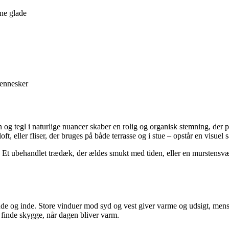
sne glade
mennesker
on og tegl i naturlige nuancer skaber en rolig og organisk stemning, der
loft, eller fliser, der bruges på både terrasse og i stue – opstår en vis
tet. Et ubehandlet trædæk, der ældes smukt med tiden, eller en murstens
 ude og inde. Store vinduer mod syd og vest giver varme og udsigt, mens 
 finde skygge, når dagen bliver varm.